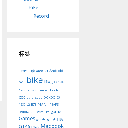
Bike
Record
标签
Android
18VPS
64位
amx 12t
bike
Blog
AWP
centos
CF
cherry
chrome
cloudxns
coc
cq
dnspod
DOKDO
E3-
1230 V2
E75
F4V
fan
FEAR3
game
fedora19
FLASH
FPS
Games
google
google日历
Macbook
GTA5
mac