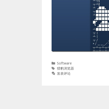
分
Software
类
标
猎豹浏览器
签
发表评论