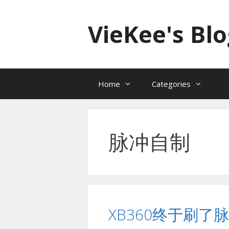
跳
至
VieKee's Blo
内
容
Home
Categories
脉冲自制
XB360终于刷了