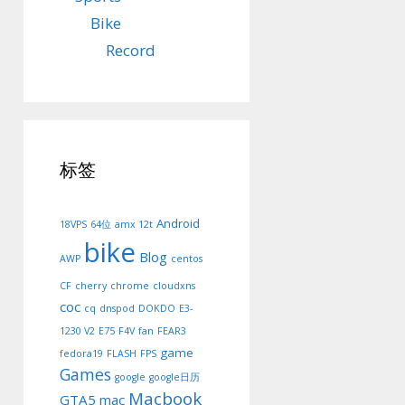
Bike
Record
标签
Android
18VPS
64位
amx 12t
bike
Blog
AWP
centos
CF
cherry
chrome
cloudxns
coc
cq
dnspod
DOKDO
E3-
1230 V2
E75
F4V
fan
FEAR3
game
fedora19
FLASH
FPS
Games
google
google日历
Macbook
GTA5
mac