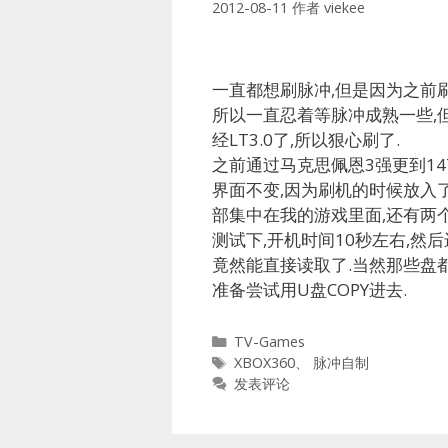
2012-08-11
作者
viekee
一直都想刷脉冲,但是因为之前刷了
所以一直忍着等脉冲成熟一些,
经LT3.0了,所以狠心刷了.
之前通过马克思佩恩3强更到14
界面不变,因为刷机的时候放入了
部集中在我的游戏里面,还有两个软
测试下,开机时间10秒左右,然
竟然能直接读取了.当然那些盘都打
准备尝试用U盘COPY进去.
分
TV-Games
类
标
XBOX360
、
脉冲自制
签
发表评论