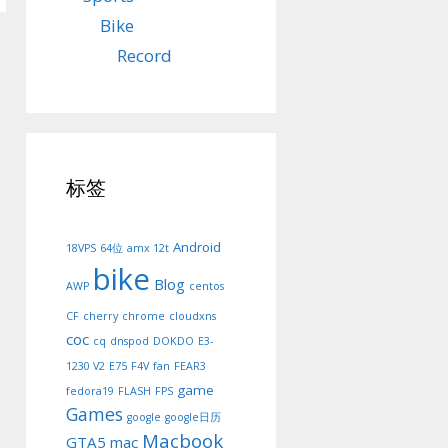
Bike
Record
标签
Android
18VPS
64位
amx 12t
bike
Blog
AWP
centos
CF
cherry
chrome
cloudxns
coc
cq
dnspod
DOKDO
E3-
1230 V2
E75
F4V
fan
FEAR3
game
fedora19
FLASH
FPS
Games
google
google日历
Macbook
GTA5
mac