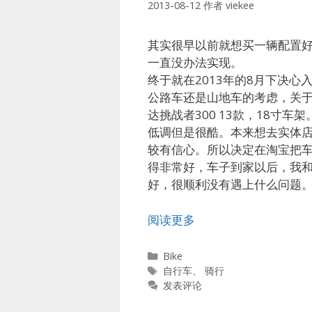
2013-08-12
作者
viekee
其实很早以前就想买一辆配置
一直没办法实现。
终于就在2013年的8月下决
公路车还是山地车的考虑，关
达挑战者300 13款，18寸
低调但是很酷。本来想去实体
较有信心。所以决定在淘宝把
得非常好，车子到家以后，我
好，很顺利没有遇上什么问题
阅读更多
分
Bike
类
标
自行车
、
骑行
签
发表评论