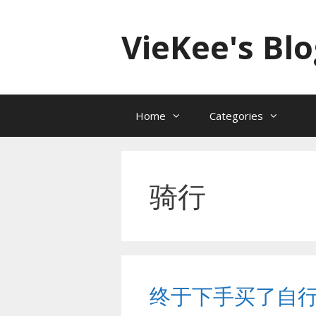
跳
至
VieKee's Blo
内
容
Home
Categories
骑行
终于下手买了自