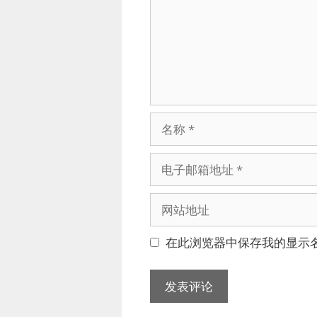
名
称
电
子
邮
网
箱
站
地
地
在此浏览器中保存我的显示
址
址