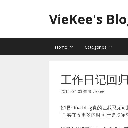
跳
至
VieKee's Blo
内
容
Home
Categories
工作日记回归
2012-07-03
作者
viekee
好吧,sina blog真的让我
了,实在没更多的时间,于是决定转