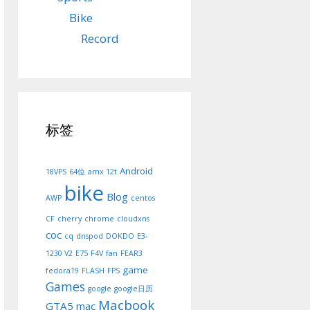
Bike
Record
标签
Android
18VPS
64位
amx 12t
bike
Blog
AWP
centos
CF
cherry
chrome
cloudxns
coc
cq
dnspod
DOKDO
E3-
1230 V2
E75
F4V
fan
FEAR3
game
fedora19
FLASH
FPS
Games
google
google日历
Macbook
GTA5
mac