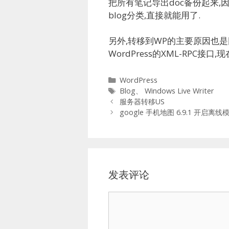
把所有笔记导出doc备份起来,
blog分类,直接就能用了.
另外,转移到WP的主要原因也是因为现
WordPress的XML-RPC接
分
WordPress
类
标
Blog
、
Windows Live Writer
签
服务器转移US
google 手机地图 6.9.1 开启离线
发表评论
评
论