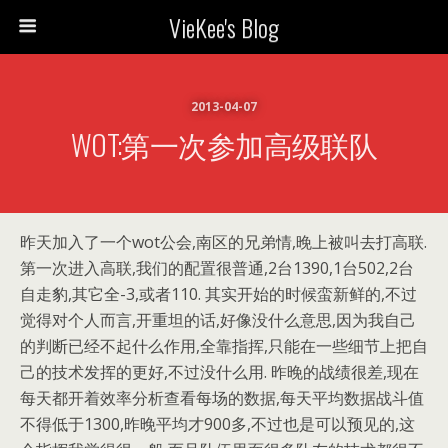
VieKee's Blog
2013-04-07
WOT:第一次参加高级联队
昨天加入了一个wot公会,南区的兄弟情,晚上被叫去打高联.
第一次进入高联,我们的配置很普通,2台1390,1台502,2台
自走豹,其它全-3,或者110. 其实开始的时候蛮新鲜的,不过
觉得对个人而言,开重坦的话,好像没什么意思,因为我自己
的判断已经不起什么作用,全靠指挥,只能在一些细节上把自
己的技术发挥的更好,不过没什么用. 昨晚的战绩很差,现在
每天都开着效率分析查看每场的数据,每天平均数据战斗值
不得低于1300,昨晚平均才900多,不过也是可以预见的,这