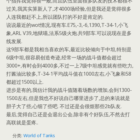
个指挥我觉得很一般,而且队伍里面很多队友的技术都很不
过关,我其实算新人了,才4000场经验,但是我还是觉得很多
人连我都赶不上,所以团队打的不好是肯定的.
说说最近的wot情况,现有车.E75,-3,-6,1390,T-34-1,小飞
象,ARL V39,地狱喵,法系5级火炮.共9部车.可以说现在是多
线发展.
这9部车都是我相当喜欢的车,最近比较倾向于中坦,特别是
6级中坦,很容易创造奇迹,经常一场的战斗值都会超过
3000+,有时会到4000多,不过一上7级中坦感觉就有些吃力,
打酱油比较多,T-34-1平均战斗值在1000左右,小飞象和58
都超过1500以上.
进步是有的,我估计我的战斗值随着场数的增加,会到1300-
1500左右,但是我也不好说自己哪里进步了,总的来说就是
胆子大了些,心细了些吧. 不过还是会很烦那些2b队友.
最后,觉得自己还是会退出公会,除非有个好队伍,不然去打
高联就是蛋疼..
分类:
World of Tanks