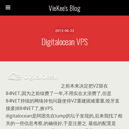
VieKee's Blog
2013-06-22
Digitalocean VPS
之前本来决定把VZ留在
84NET,因为之前续费了一年,不用实在太浪费了,但是
84NET持续的网络掉包问题使得VZ重建困难重重,咬牙直
接废掉84NET了,换VPS.
digitalocean是阿团先在lump的坛子发现的,后来我找了相
关的一些信息考察,的确很好,于是注册之. 最低的配置是