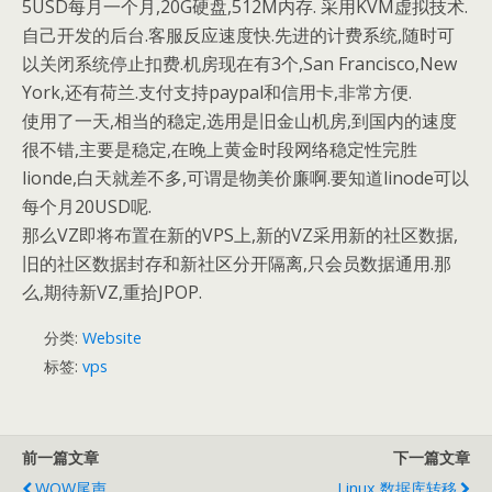
5USD每月一个月,20G硬盘,512M内存. 采用KVM虚拟技术.
自己开发的后台.客服反应速度快.先进的计费系统,随时可
以关闭系统停止扣费.机房现在有3个,San Francisco,New
York,还有荷兰.支付支持paypal和信用卡,非常方便.
使用了一天,相当的稳定,选用是旧金山机房,到国内的速度
很不错,主要是稳定,在晚上黄金时段网络稳定性完胜
lionde,白天就差不多,可谓是物美价廉啊.要知道linode可以
每个月20USD呢.
那么VZ即将布置在新的VPS上,新的VZ采用新的社区数据,
旧的社区数据封存和新社区分开隔离,只会员数据通用.那
么,期待新VZ,重拾JPOP.
分类:
Website
标签:
vps
前一篇文章
下一篇文章
WOW尾声
Linux 数据库转移