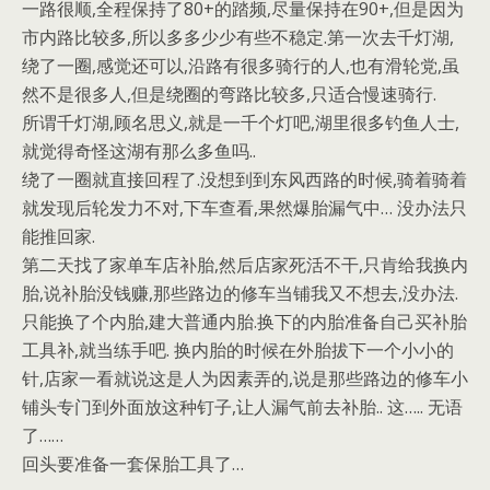
一路很顺,全程保持了80+的踏频,尽量保持在90+,但是因为
市内路比较多,所以多多少少有些不稳定.第一次去千灯湖,
绕了一圈,感觉还可以,沿路有很多骑行的人,也有滑轮党,虽
然不是很多人,但是绕圈的弯路比较多,只适合慢速骑行.
所谓千灯湖,顾名思义,就是一千个灯吧,湖里很多钓鱼人士,
就觉得奇怪这湖有那么多鱼吗..
绕了一圈就直接回程了.没想到到东风西路的时候,骑着骑着
就发现后轮发力不对,下车查看,果然爆胎漏气中… 没办法只
能推回家.
第二天找了家单车店补胎,然后店家死活不干,只肯给我换内
胎,说补胎没钱赚,那些路边的修车当铺我又不想去,没办法.
只能换了个内胎,建大普通内胎.换下的内胎准备自己买补胎
工具补,就当练手吧. 换内胎的时候在外胎拔下一个小小的
针,店家一看就说这是人为因素弄的,说是那些路边的修车小
铺头专门到外面放这种钉子,让人漏气前去补胎.. 这….. 无语
了……
回头要准备一套保胎工具了…