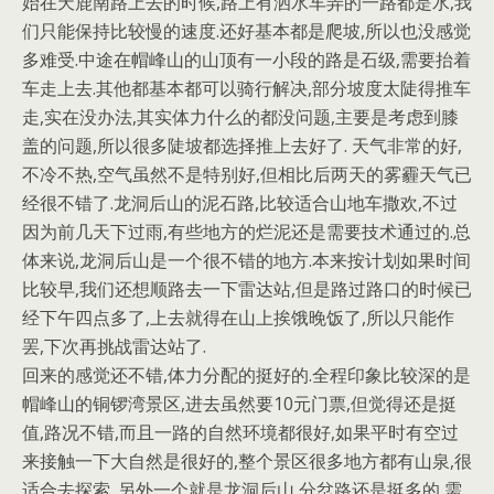
始在天鹿南路上去的时候,路上有洒水车弄的一路都是水,我
们只能保持比较慢的速度.还好基本都是爬坡,所以也没感觉
多难受.中途在帽峰山的山顶有一小段的路是石级,需要抬着
车走上去.其他都基本都可以骑行解决,部分坡度太陡得推车
走,实在没办法,其实体力什么的都没问题,主要是考虑到膝
盖的问题,所以很多陡坡都选择推上去好了. 天气非常的好,
不冷不热,空气虽然不是特别好,但相比后两天的雾霾天气已
经很不错了.龙洞后山的泥石路,比较适合山地车撒欢,不过
因为前几天下过雨,有些地方的烂泥还是需要技术通过的.总
体来说,龙洞后山是一个很不错的地方.本来按计划如果时间
比较早,我们还想顺路去一下雷达站,但是路过路口的时候已
经下午四点多了,上去就得在山上挨饿晚饭了,所以只能作
罢,下次再挑战雷达站了.
回来的感觉还不错,体力分配的挺好的.全程印象比较深的是
帽峰山的铜锣湾景区,进去虽然要10元门票,但觉得还是挺
值,路况不错,而且一路的自然环境都很好,如果平时有空过
来接触一下大自然是很好的,整个景区很多地方都有山泉,很
适合去探索. 另外一个就是龙洞后山,分岔路还是挺多的,需