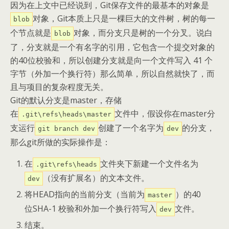
因为在上文中已经说到，Git保存文件的最基本的对象是
对象，Git本质上只是一棵巨大的文件树，树的每一
blob
个节点就是
对象，而分支只是树的一个分叉。说白
blob
了，分支就是一个有名字的引用，它包含一个提交对象的
的40位校验和，所以创建分支就是向一个文件写入 41 个
字节（外加一个换行符）那么简单，所以自然就快了，而
且与项目的复杂程度无关。
Git的默认分支是master，存储
在
文件中，假设你在master分
.git\refs\heads\master
支运行
创建了一个名字为
的分支，
git branch dev
dev
那么git所做的实际操作是：
在
文件夹下新建一个文件名为
.git\refs\heads
（没有扩展名）的文本文件。
dev
将HEAD指向的当前分支（当前为
）的40
master
位SHA-1 校验和外加一个换行符写入
文件。
dev
结束。