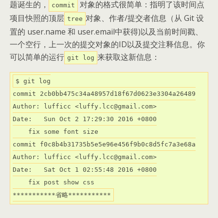
题诞生的，
对象的格式很简单：指明了该时间点
commit
项目快照的顶层
对象、作者/提交者信息（从 Git 设
tree
置的 user.name 和 user.email中获得)以及当前时间戳、
一个空行，上一次的提交对象的ID以及提交注释信息。你
可以简单的运行
来获取这新信息：
git log
commit
2
cb0bb475c34a48957d18f67d0623e3304a26489

Date
:   Sun 
Oct
2
17
:
29
:
30
2016
 +
0800
    fix 
some
 font 
size
commit
 f0c8b4b31735b5e5e96e456f9b0c8d5fc7a3e68a

Date
:   Sat 
Oct
1
02
:
55
:
48
2016
 +
0800
    fix post 
show
 css

***********省略***********