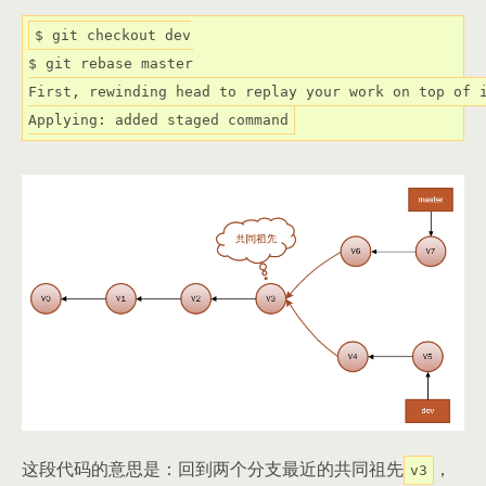
$ git checkout dev

$ git rebase master

First, rewinding head to replay your work 
on
 top 
of
 i
Applying: added staged command
这段代码的意思是：回到两个分支最近的共同祖先
，
v3