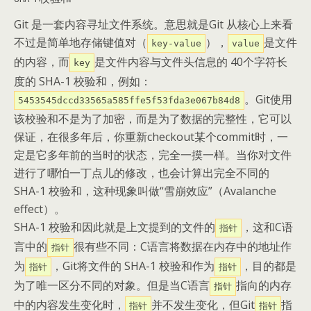
Git 是一套内容寻址文件系统。意思就是Git 从核心上来看
不过是简单地存储键值对（
），
是文件
key-value
value
的内容，而
是文件内容与文件头信息的 40个字符长
key
度的 SHA-1 校验和，例如：
。Git使用
5453545dccd33565a585ffe5f53fda3e067b84d8
该校验和不是为了加密，而是为了数据的完整性，它可以
保证，在很多年后，你重新checkout某个commit时，一
定是它多年前的当时的状态，完全一摸一样。当你对文件
进行了哪怕一丁点儿的修改，也会计算出完全不同的
SHA-1 校验和，这种现象叫做“雪崩效应”（Avalanche
effect）。
SHA-1 校验和因此就是上文提到的文件的
，这和C语
指针
言中的
很有些不同：C语言将数据在内存中的地址作
指针
为
，Git将文件的 SHA-1 校验和作为
，目的都是
指针
指针
为了唯一区分不同的对象。但是当C语言
指向的内存
指针
中的内容发生变化时，
并不发生变化，但Git
指
指针
指针