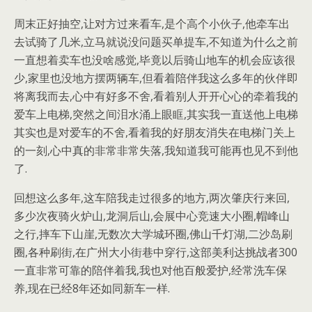
周末正好抽空,让对方过来看车,是个高个小伙子,他牵车出
去试骑了几米,立马就说没问题买单提车,不知道为什么之前
一直想着卖车也没啥感觉,毕竟以后骑山地车的机会应该很
少,家里也没地方摆两辆车,但看着陪伴我这么多年的伙伴即
将离我而去,心中有好多不舍,看着别人开开心心的牵着我的
爱车上电梯,突然之间泪水涌上眼眶,其实我一直送他上电梯
其实也是对爱车的不舍,看着我的好朋友消失在电梯门关上
的一刻,心中真的非常非常失落,我知道我可能再也见不到他
了.
回想这么多年,这车陪我走过很多的地方,两次肇庆行来回,
多少次夜骑火炉山,龙洞后山,会展中心竞速大小圈,帽峰山
之行,摔车下山崖,无数次大学城环圈,佛山千灯湖,二沙岛刷
圈,各种刷街,在广州大小街巷中穿行,这部美利达挑战者300
一直非常可靠的陪伴着我,我也对他百般爱护,经常洗车保
养,现在已经8年还如同新车一样.